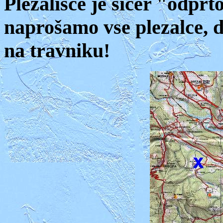
Plezališče je sicer "odprt
naprošamo vse plezalce, da
na travniku!