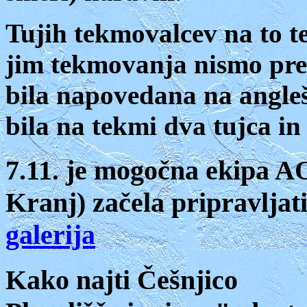
T
ujih tekmovalcev na to t
jim tekmovanja nismo prep
bila napovedana na angleš
bila na tekmi dva tujca in
7.11. je mogočna ekipa 
Kranj) začela pripravljat
galerija
Kako najti Češnjico