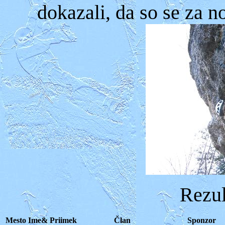
dokazali, da so se za n
Rezul
Mesto
Ime& Priimek
Član
Sponzor