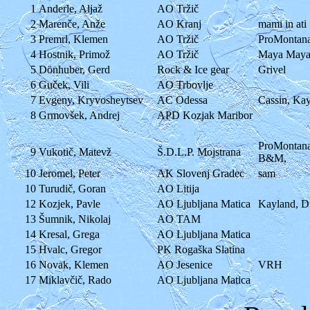
1
Anderle, Aljaž
AO Tržič
2
Marenče, Anže
AO Kranj
mami in ati
3
Premrl, Klemen
AO Tržič
ProMontan
4
Hostnik, Primož
AO Tržič
Maya May
5
Dönhuber, Gerd
Rock & Ice gear
Grivel
6
Guček, Vili
AO Trbovlje
7
Evgeny, Kryvosheytsev
AC Odessa
Cassin, Ka
8
Grmovšek, Andrej
APD Kozjak Maribor
ProMontana,
9
Vukotič, Matevž
Š.D.L.P. Mojstrana
B&M,
10
Jeromel, Peter
AK Slovenj Gradec
sam
10
Turudič, Goran
AO Litija
12
Kozjek, Pavle
AO Ljubljana Matica
Kayland, 
13
Šumnik, Nikolaj
AO TAM
14
Kresal, Grega
AO Ljubljana Matica
15
Hvalc, Gregor
PK Rogaška Slatina
16
Novak, Klemen
AO Jesenice
VRH
17
Miklavčič, Rado
AO Ljubljana Matica