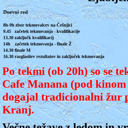
Dnevni red
8h-9h zbor tekmovalcev na Češnjici
9.45 začetek tekmovanja - kvalifikacije
13.30 zaključk kvalifikacij
14h začetek tekmovanja - finale Ž
14.30 finale M
16.30 razglasitev rezultatov in zaključek tekmovanja
Po tekmi (ob 20h) so se te
Cafe Manana (pod kinom St
dogajal tradicionalni žur 
Kranj.
Večne težave z ledom in v