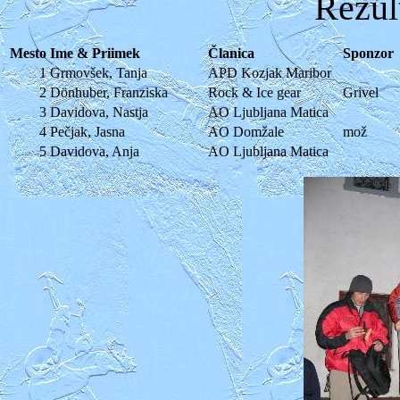
Rezul
Mesto
Ime & Priimek
Članica
Sponzor
1
Grmovšek, Tanja
APD Kozjak Maribor
2
Dönhuber, Franziska
Rock & Ice gear
Grivel
3
Davidova, Nastja
AO Ljubljana Matica
4
Pečjak, Jasna
AO Domžale
mož
5
Davidova, Anja
AO Ljubljana Matica