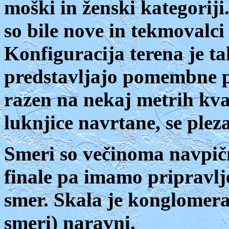
moški in ženski kategoriji
so bile nove in tekmovalci 
Konfiguracija terena je t
predstavljajo pomembne pr
razen na nekaj metrih kval
luknjice navrtane, se ple
Smeri so večinoma navpičn
finale pa imamo pripravlj
smer. Skala je konglomerat
smeri) naravni.