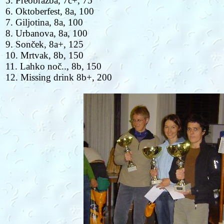
5. Preobrazba, 7c+, 75
6. Oktoberfest, 8a, 100
7. Giljotina, 8a, 100
8. Urbanova, 8a, 100
9. Sonček, 8a+, 125
10. Mrtvak, 8b, 150
11. Lahko noč.., 8b, 150
12. Missing drink 8b+, 200