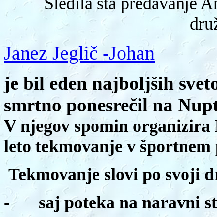
Sledila sta predavanje A
dru
Janez Jeglič -Johan
je bil eden najboljših svet
smrtno ponesrečil na Nupt
V njegov spomin organizira
leto tekmovanje v športnem 
Tekmovanje slovi po svoji d
-
saj poteka na naravni st