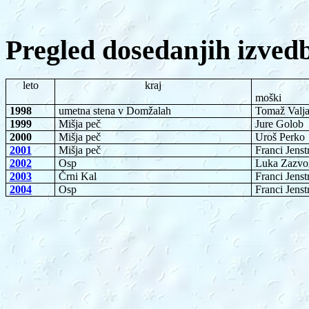
Pregled dosedanjih izved
leto
kraj
moški
1998
umetna stena v Domžalah
Tomaž Valj
1999
Mišja peč
Jure Golob
2000
Mišja peč
Uroš Perko
2001
Mišja peč
Franci Jenst
2002
Osp
Luka Zazvo
2003
Črni Kal
Franci Jenst
2004
Osp
Franci Jenst