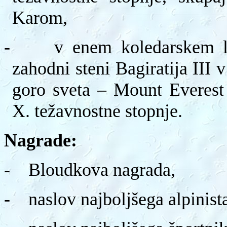
Karom,
-
v enem koledarskem l
zahodni steni Bagiratija III 
goro sveta – Mount Everest 
X. težavnostne stopnje.
Nagrade:
-
Bloudkova nagrada,
-
naslov najboljšega alpinista