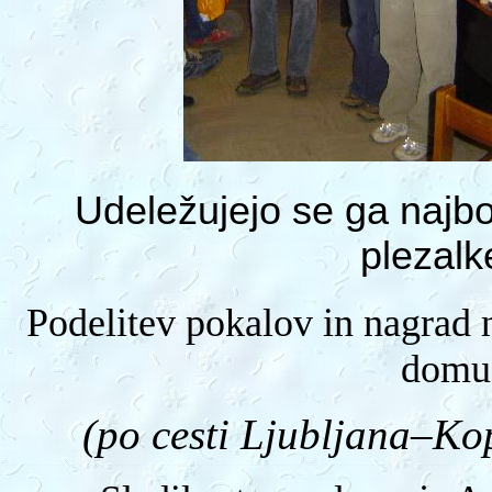
Udeležujejo se ga najbolj
plezalk
Podelitev pokalov in nagrad 
domu
(po cesti Ljubljana–K