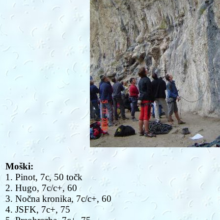
Moški:
1. Pinot, 7c, 50 točk
2. Hugo, 7c/c+, 60
3. Nočna kronika, 7c/c+, 60
4. JSFK, 7c+, 75