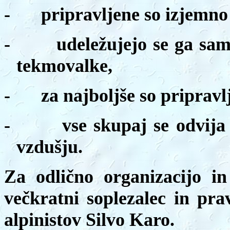
-
pripravljene so izjemno
-
udeležujejo se ga sam
tekmovalke,
-
za najboljše so priprav
-
vse skupaj se odvij
vzdušju.
Za odlično organizacijo in
večkratni soplezalec in pra
alpinistov Silvo Karo.