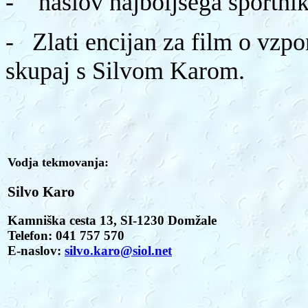
-
naslov najboljšega športni
- Zlati encijan za film o vzpon
skupaj s Silvom Karom.
Vodja tekmovanja:
Silvo Karo
Kamniška cesta 13, SI-1230 Domžale
Telefon: 041 757 570
E-naslov:
silvo.karo@siol.net