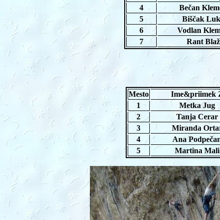
4
Bečan Klem
5
Biščak Lu
6
Vodlan Kle
7
Rant Blaž
Mesto
Ime&priimek 
1
Metka Jug
2
Tanja Cerar
3
Miranda Orta
4
Ana Podpeča
5
Martina Mali