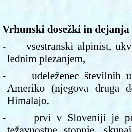
Vrhunski dosežki in dejanja 
-
vsestranski alpinist, uk
lednim plezanjem,
-
udeleženec številnih 
Ameriko (njegova druga do
Himalajo,
-
prvi v Sloveniji je p
težavnostne stopnje, sku