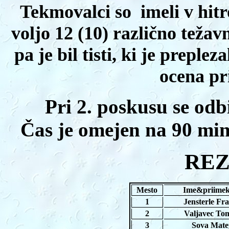
Tekmovalci
so
imeli v hi
voljo 1
2 (10)
različno težav
pa
je
b
il
tisti, ki
je
preplezal
ocena pr
Pri 2. poskusu se odbi
Čas je omejen na 90 min
REZ
Mesto
Ime&priime
1
Jensterle Fra
2
Valjavec To
3
Sova Mate